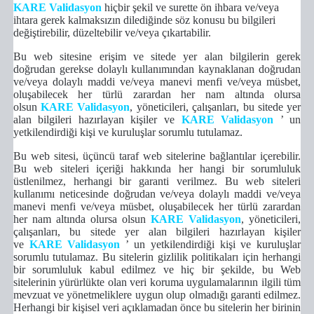
KARE Validasyon
hiçbir şekil ve surette ön ihbara ve/veya
ihtara gerek kalmaksızın dilediğinde söz konusu bu bilgileri
değiştirebilir, düzeltebilir ve/veya çıkartabilir.
Bu web sitesine erişim ve sitede yer alan bilgilerin gerek
doğrudan gerekse dolaylı kullanımından kaynaklanan doğrudan
ve/veya dolaylı maddi ve/veya manevi menfi ve/veya müsbet,
oluşabilecek her türlü zarardan her nam altında olursa
olsun
KARE Validasyon
, yöneticileri, çalışanları, bu sitede yer
alan bilgileri hazırlayan kişiler ve
KARE Validasyon
’ un
yetkilendirdiği kişi ve kuruluşlar sorumlu tutulamaz.
Bu web sitesi, üçüncü taraf web sitelerine bağlantılar içerebilir.
Bu web siteleri içeriği hakkında her hangi bir sorumluluk
üstlenilmez, herhangi bir garanti verilmez. Bu web siteleri
kullanımı neticesinde
doğrudan ve/veya dolaylı maddi ve/veya
manevi menfi ve/veya müsbet, oluşabilecek her türlü zarardan
her nam altında olursa olsun
KARE Validasyon
, yöneticileri,
çalışanları, bu sitede yer alan bilgileri hazırlayan kişiler
ve
KARE Validasyon
’ un yetkilendirdiği kişi ve kuruluşlar
sorumlu tutulamaz. Bu sitelerin gizlilik politikaları için herhangi
bir sorumluluk kabul edilmez ve hiç bir şekilde, bu Web
sitelerinin yürürlükte olan veri koruma uygulamalarının ilgili tüm
mevzuat ve yönetmeliklere uygun olup olmadığı garanti edilmez.
Herhangi bir kişisel veri açıklamadan önce bu sitelerin her birinin