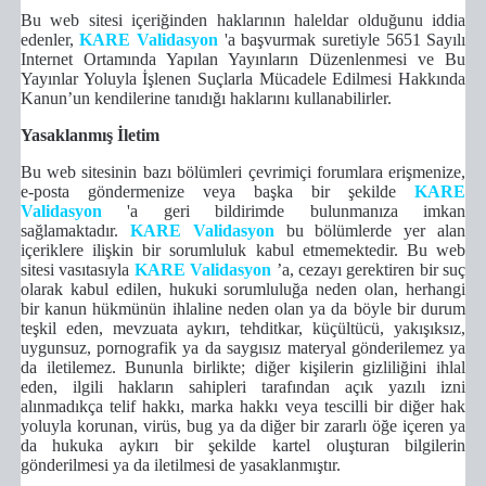
Bu web sitesi içeriğinden haklarının haleldar olduğunu iddia
edenler,
KARE Validasyon
'a başvurmak suretiyle 5651 Sayılı
Internet Ortamında Yapılan Yayınların Düzenlenmesi ve Bu
Yayınlar Yoluyla İşlenen Suçlarla Mücadele Edilmesi Hakkında
Kanun’un kendilerine tanıdığı haklarını kullanabilirler.
Yasaklanmış İletim
Bu web sitesinin bazı bölümleri çevrimiçi forumlara erişmenize,
e-posta göndermenize veya başka bir şekilde
KARE
Validasyon
'a geri bildirimde bulunmanıza imkan
sağlamaktadır.
KARE Validasyon
bu bölümlerde yer alan
içeriklere ilişkin bir sorumluluk kabul etmemektedir. Bu web
sitesi vasıtasıyla
KARE Validasyon
’a, cezayı gerektiren bir suç
olarak kabul edilen, hukuki sorumluluğa neden olan, herhangi
bir kanun hükmünün ihlaline neden olan ya da böyle bir durum
teşkil eden, mevzuata aykırı, tehditkar, küçültücü, yakışıksız,
uygunsuz, pornografik ya da saygısız materyal gönderilemez ya
da iletilemez. Bununla birlikte; diğer kişilerin gizliliğini ihlal
eden, ilgili hakların sahipleri tarafından açık yazılı izni
alınmadıkça telif hakkı, marka hakkı veya tescilli bir diğer hak
yoluyla korunan, virüs, bug ya da diğer bir zararlı öğe içeren ya
da hukuka aykırı bir şekilde kartel oluşturan bilgilerin
gönderilmesi ya da iletilmesi de yasaklanmıştır.