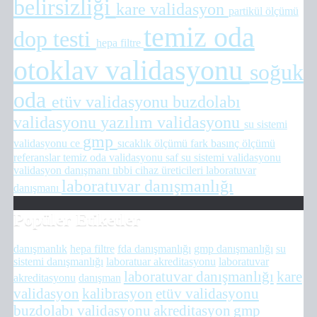
belirsizliği
kare validasyon
partikül ölçümü
temiz oda
dop testi
hepa filtre
otoklav validasyonu
soğuk
oda
etüv validasyonu
buzdolabı
validasyonu
yazılım validasyonu
su sistemi
gmp
validasyonu
ce
sıcaklık ölçümü
fark basınç ölçümü
referanslar
temiz oda validasyonu
saf su sistemi validasyonu
validasyon danışmanı
tıbbi cihaz üreticileri
laboratuvar
laboratuvar danışmanlığı
danışmanı
Popüler Etiketler
danışmanlık
hepa filtre
fda danışmanlığı
gmp danışmanlığı
su
sistemi danışmanlığı
laboratuar akreditasyonu
laboratuvar
laboratuvar danışmanlığı
kare
akreditasyonu
danışman
validasyon
kalibrasyon
etüv validasyonu
buzdolabı validasyonu
akreditasyon
gmp