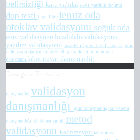
belirsizliği
kare validasyon
partikül ölçümü
temiz oda
dop testi
hepa filtre
otoklav validasyonu
soğuk oda
etüv validasyonu
buzdolabı validasyonu
yazılım validasyonu
sıcaklık ölçümü
fark basınç ölçümü
validasyon danışmanı
tıbbi cihaz üreticileri
laboratuvar
laboratuvar danışmanlığı
danışmanı
Rastgele Etiketler
validasyon
danışmanlık
danışmanlığı
gmp danışmanlığı
su sistemi
metod
danışmanlığı
fda danışmanlığı
validasyonu
kalibrasyon
laboratuvar