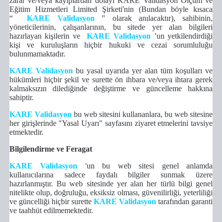
zarar ve/veya kayıplardan dolayı
KARE Validasyon Ölçüm ve
Eğitim Hizmetleri Limited Şirketi'nin
(Bundan böyle kısaca
“
KARE Validasyon
” olarak anılacaktır), sahibinin,
yöneticilerinin, çalışanlarının, bu sitede yer alan bilgileri
hazırlayan kişilerin ve
KARE Validasyon
’un yetkilendirdiği
kişi ve kuruluşların hiçbir hukuki ve cezai sorumluluğu
bulunmamaktadır.
KARE Validasyon
bu yasal uyarıda yer alan tüm koşulları ve
hükümleri hiçbir şekil ve surette ön ihbara ve/veya ihtara gerek
kalmaksızın dilediğinde değiştirme ve güncelleme hakkına
sahiptir.
KARE Validasyon
bu web sitesini kullananlara, bu web sitesine
her girişlerinde "Yasal Uyarı" sayfasını ziyaret etmelerini tavsiye
etmektedir.
Bilgilendirme ve Feragat
KARE Validasyon
'un
bu
web sitesi genel anlamda
kullanıcılarına sadece faydalı bilgiler sunmak üzere
hazırlanmıştır.
Bu web sitesinde yer alan her türlü bilgi genel
nitelikte olup, doğruluğu, eksiksiz olması, güvenilirliği, yeterliliği
ve güncelliği hiçbir surette
KARE Validasyon
tarafından garanti
ve taahhüt edilmemektedir.