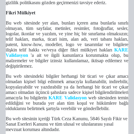
gizlilik politikasını gözden geçirmenizi tavsiye ederiz.
Fikri Mülkiyet
Bu web sitesinde yer alan, bunları içeren ama bunlarla sınırlı
olmayan, tüm sayfalar,
metinler, resimler, fotoğraflar, sesler,
logolar, ikonlar ve yazılım, ve yine hiç bir sınırlama olmaksızın;
telif hakları, marka, ticari isim, alan adı, veri tabanı hakları,
patent, know-how, modeller, logo ve tasarımlar
ve bilgilere
ilişkin telif hakkı ve/veya diğer fikri mülkiyet hakları
KARE
Validasyon
'a ait ve ilgili kanunlarca korunmakta olup, bu
malzemeler ve bilgiler izinsiz kullanılamaz, iktisap edilemez ve
değiştirilemez.
Bu web sitesindeki bilgiler herhangi bir ticari ve çıkar amacı
olmadan kişisel bilgi edinmek amacıyla kullanabilir, indirebilir,
kopyalayabilir ve yazdırabilir ya da herhangi bir ticari ve çıkar
amacı olmadan üçüncü şahıslara sadece kişisel bilgilendirilmeleri
amacıyla bu bilgilerin
KARE Validasyon
web sitesinden temin
edildiğini ve burada yer alan tüm koşul ve hükümlere bağlı
olduklarını belirtmek şartıyla verebilir ve gönderİlebilir.
Bu web sitesinin içeriği Türk Ceza Kanunu, 5846 Sayılı Fikir ve
Sanat Eserleri Kanunu ve tüm ulusal ve uluslararası yasal
mevzuat koruması altındadır.