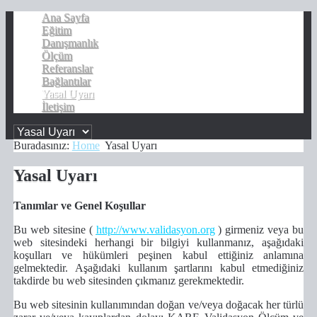
Ana Sayfa
Eğitim
Danışmanlık
Ölçüm
Referanslar
Bağlantılar
Yasal Uyarı
İletişim
Buradasınız:
Home
Yasal Uyarı
Yasal Uyarı
Tanımlar ve Genel Koşullar
Bu web sitesine
(
http://
www.validasyon.org
)
girmeniz veya bu
web sitesindeki herhangi bir bilgiyi kullanmanız, aşağıdaki
koşulları ve hükümleri peşinen kabul ettiğiniz anlamına
gelmektedir. Aşağıdaki kullanım şartlarını kabul etmediğiniz
takdirde bu web sitesinden çıkmanız gerekmektedir.
Bu web sitesinin kullanımından doğan ve/veya doğacak her türlü