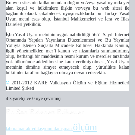
Bu web sitesinin kullanımından doğan ve/veya yasal uyarıda yer
alan koşul ve hükümlere ilişkin ve/veya bu web sitesi ile
bağlantılı olarak çıkabilecek uyuşmazlıklarda bu Türkçe Yasal
Uyarı metni esas olup, İstanbul Mahkemeleri ve İcra ve İflas
Daireleri yetkilidir.
İşbu Yasal Uyarı metninin uygulanabilirliliği 5651 Sayılı Internet
Ortamında Yapılan Yayınların Düzenlenmesi ve Bu Yayınlar
Yoluyla İşlenen Suçlarla Mücadele Edilmesi Hakkında Kanun,
ilgili yönetmelikler, mer’i kanun ve nizamlarla sınırlandırılmış
olup, herhangi bir maddesinin resmi kurum ve merciler tarafında
yok hükmünde addedilmesine karar verilmiş olması, Yasal Uyarı
metninin tümüne sirayet etmeyecek olup, yürürlükte kalan
hükümler tarafları bağlayıcı olmaya devam edecektir.
©
2011-2012
KARE Validasyon Ölçüm ve Eğitim Hizmetleri
Limited Şirketi
4 ziyaretçi ve 0 üye çevrimiçi
En Son Eklenen Etiketler
ölçüm
laboratuar akreditasyonu
danışman