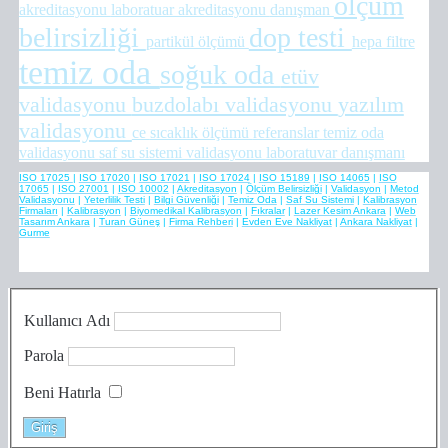
ölçüm
akreditasyonu
laboratuar akreditasyonu
danışman
belirsizliği
dop testi
partikül ölçümü
hepa filtre
temiz oda
soğuk oda
etüv
validasyonu
buzdolabı validasyonu
yazılım
validasyonu
ce
sıcaklık ölçümü
referanslar
temiz oda
validasyonu
saf su sistemi validasyonu
laboratuvar danışmanı
ISO 17025
|
ISO 17020
|
ISO 17021
|
ISO 17024
|
ISO 15189
|
ISO 14065
|
ISO
17065
|
ISO 27001
|
ISO 10002
|
Akreditasyon
|
Ölçüm Belirsizliği
|
Validasyon
|
Metod
Validasyonu
|
Yeterlilik Testi
|
Bilgi Güvenliği
|
Temiz Oda
|
Saf Su Sistemi
|
Kalibrasyon
Firmaları
|
Kalibrasyon
|
Biyomedikal Kalibrasyon
|
Fıkralar
|
Lazer Kesim Ankara
|
Web
Tasarım Ankara
|
Turan Güneş
|
Firma Rehberi
|
Evden Eve Nakliyat
|
Ankara Nakliyat
|
Gurme
Kullanıcı Adı
Parola
Beni Hatırla