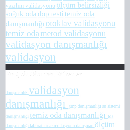
ölçüm belirsizliği
yazılım validasyonu
soğuk oda
dop testi
temiz oda
otoklav validasyonu
danışmanlığı
temiz oda
metod validasyonu
validasyon danışmanlığı
validasyon
En Çok Okunan Etiketler
validasyon
danışmanlık
danışmanlığı
gmp danışmanlığı
su sistemi
temiz oda danışmanlığı
danışmanlığı
fda
ölçüm
danışmanlığı
laboratuar akreditasyonu
danışman