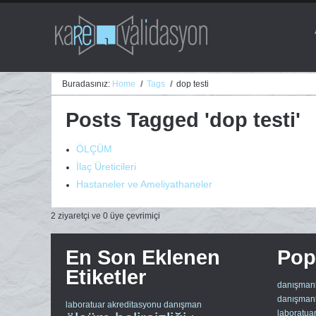
Buradasınız:
Home
Tags
dop testi
Posts Tagged 'dop testi'
ÖLÇÜM
İlaç Üreticileri
Hastaneler ve Ameliyathaneler
2 ziyaretçi ve 0 üye çevrimiçi
En Son Eklenen
Popü
Etiketler
danışmanl
danışmanl
laboratuar akreditasyonu
danışman
laboratua