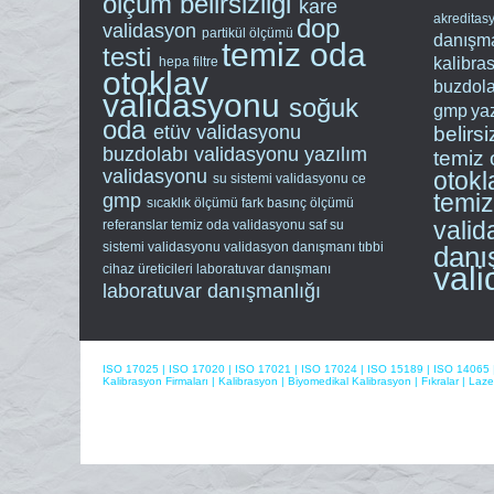
ölçüm belirsizliği
kare
akreditas
dop
validasyon
partikül ölçümü
danışma
temiz oda
testi
hepa filtre
kalibra
otoklav
buzdola
validasyonu
soğuk
gmp
ya
oda
etüv validasyonu
belirsi
buzdolabı validasyonu
yazılım
temiz 
validasyonu
otokl
su sistemi validasyonu
ce
temi
gmp
sıcaklık ölçümü
fark basınç ölçümü
vali
referanslar
temiz oda validasyonu
saf su
sistemi validasyonu
validasyon danışmanı
tıbbi
danı
val
cihaz üreticileri
laboratuvar danışmanı
laboratuvar danışmanlığı
ISO 17025
|
ISO 17020
|
ISO 17021
|
ISO 17024
|
ISO 15189
|
ISO 14065
Kalibrasyon Firmaları
|
Kalibrasyon
|
Biyomedikal Kalibrasyon
|
Fıkralar
|
Laze