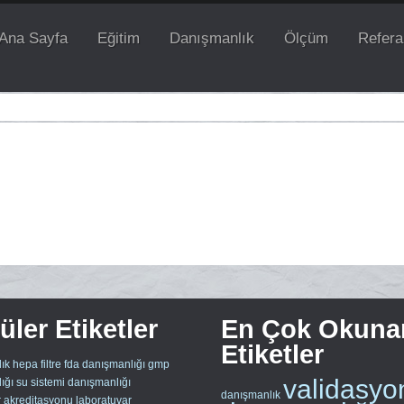
Ana Sayfa
Eğitim
Danışmanlık
Ölçüm
Refera
ler Etiketler
En Çok Okuna
Etiketler
ık
hepa filtre
fda danışmanlığı
gmp
validasyo
ığı
su sistemi danışmanlığı
danışmanlık
r akreditasyonu
laboratuvar