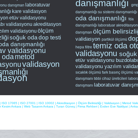
danışmanlığı
laboratuvar
gm
yonu
danışman
nlığı
kare validasyon
danışmanlığı
su sistemi danışmanlığı
oda danışmanlığı
syon
etüv validasyonu
fda
bı validasyonu
akreditasyon
danışmanlığı
laboratuar akreditasyo
ölçüm
ölçüm belirsizl
zılım validasyonu
danışman
zliği
soğuk oda
dop testi
dop
validasyon
partikül ölçümü
oda danışmanlığı
temiz oda
ot
hepa filtre
av validasyonu
validasyonu
soğuk
z oda
metod
etüv validasyonu
buzdolabı
validasyon
dasyonu
validasyonu
yazılım valid
şmanlığı
sıcaklık ölçümü
fark basınç ölçümü
va
idasyon
danışmanı
tıbbi cihaz üreticileri
labor
laboratuvar danışm
danışmanı
|
ISO 17065
|
ISO 27001
|
ISO 10002
|
Akreditasyon
|
Ölçüm Belirsizliği
|
Validasyon
|
Metod Val
r Kesim Ankara
|
Web Tasarım Ankara
|
Turan Güneş
|
Firma Rehberi
|
Evden Eve Nakliyat
|
Ankar