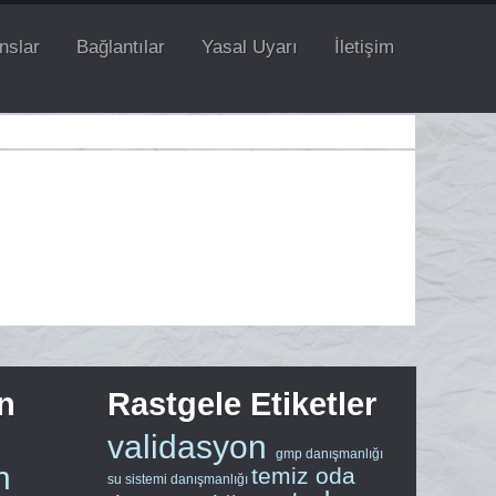
nslar
Bağlantılar
Yasal Uyarı
İletişim
n
Rastgele Etiketler
validasyon
gmp danışmanlığı
n
temiz oda
su sistemi danışmanlığı