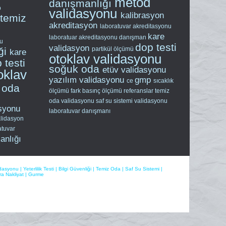
metod
danışmanlığı
p
validasyonu
kalibrasyon
temiz
akreditasyon
laboratuvar akreditasyonu
kare
laboratuar akreditasyonu
danışman
nu
dop testi
validasyon
iği
partikül ölçümü
kare
otoklav validasyonu
 testi
soğuk oda
etüv validasyonu
oklav
yazılım validasyonu
gmp
ce
sıcaklık
 oda
ölçümü
fark basınç ölçümü
referanslar
temiz
oda validasyonu
saf su sistemi validasyonu
asyonu
laboratuvar danışmanı
lidasyon
atuvar
anlığı
idasyonu
|
Yeterlilik Testi
|
Bilgi Güvenliği
|
Temiz Oda
|
Saf Su Sistemi
|
a Nakliyat
|
Gurme