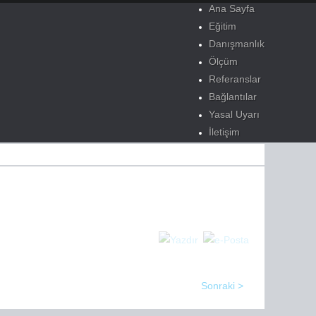
Ana Sayfa
Eğitim
Danışmanlık
Ölçüm
Referanslar
Bağlantılar
Yasal Uyarı
İletişim
Sonraki >