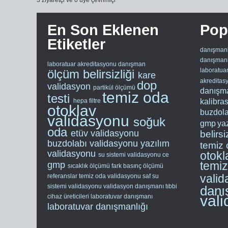
3 ziyaretçi ve 0 üye çevrimiçi
En Son Eklenen
Popü
Etiketler
danışmanl
danışmanl
laboratuar akreditasyonu
danışman
laboratua
ölçüm belirsizliği
kare
akreditas
dop
validasyon
partikül ölçümü
danışma
temiz oda
testi
hepa filtre
kalibra
otoklav
buzdola
validasyonu
soğuk
gmp
ya
oda
etüv validasyonu
belirsi
buzdolabı validasyonu
yazılım
temiz 
validasyonu
otokl
su sistemi validasyonu
ce
temi
gmp
sıcaklık ölçümü
fark basınç ölçümü
vali
referanslar
temiz oda validasyonu
saf su
sistemi validasyonu
validasyon danışmanı
tıbbi
danı
val
cihaz üreticileri
laboratuvar danışmanı
laboratuvar danışmanlığı