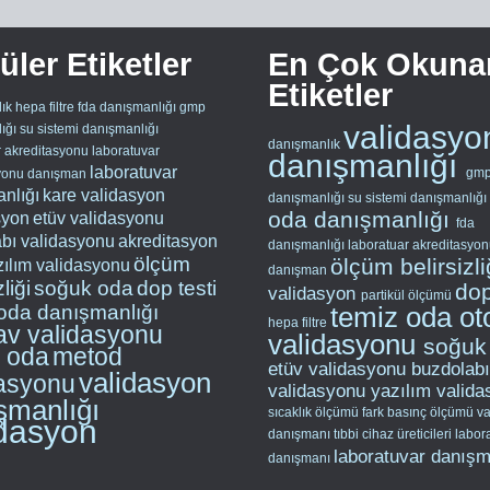
ler Etiketler
En Çok Okuna
Etiketler
ık
hepa filtre
fda danışmanlığı
gmp
validasyo
ığı
su sistemi danışmanlığı
danışmanlık
r akreditasyonu
laboratuvar
danışmanlığı
laboratuvar
gm
yonu
danışman
nlığı
kare validasyon
danışmanlığı
su sistemi danışmanlığı
oda danışmanlığı
syon
etüv validasyonu
fda
bı validasyonu
akreditasyon
danışmanlığı
laboratuar akreditasyo
ölçüm
ölçüm belirsizl
zılım validasyonu
danışman
zliği
soğuk oda
dop testi
dop
validasyon
partikül ölçümü
oda danışmanlığı
temiz oda
ot
hepa filtre
av validasyonu
validasyonu
soğuk
z oda
metod
etüv validasyonu
buzdolabı
validasyon
dasyonu
validasyonu
yazılım valid
şmanlığı
sıcaklık ölçümü
fark basınç ölçümü
va
idasyon
danışmanı
tıbbi cihaz üreticileri
labor
laboratuvar danışm
danışmanı