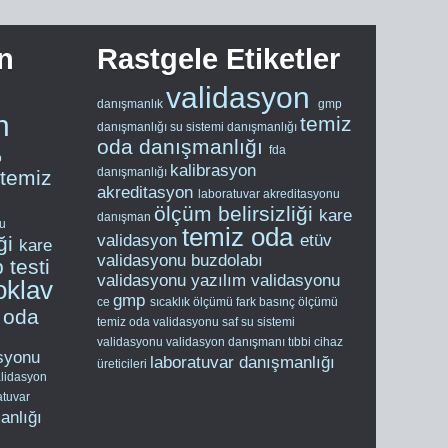
n
Rastgele Etiketler
validasyon
danışmanlık
gmp
n
temiz
danışmanlığı
su sistemi danışmanlığı
oda danışmanlığı
fda
p
kalibrasyon
danışmanlığı
temiz
akreditasyon
laboratuvar akreditasyonu
ölçüm belirsizliği
kare
danışman
nu
temiz oda
validasyon
etüv
iği
kare
validasyonu
buzdolabı
 testi
validasyonu
yazılım validasyonu
oklav
gmp
ce
sıcaklık ölçümü
fark basınç ölçümü
 oda
temiz oda validasyonu
saf su sistemi
validasyonu
validasyon danışmanı
tıbbi cihaz
asyonu
laboratuvar danışmanlığı
üreticileri
lidasyon
atuvar
anlığı