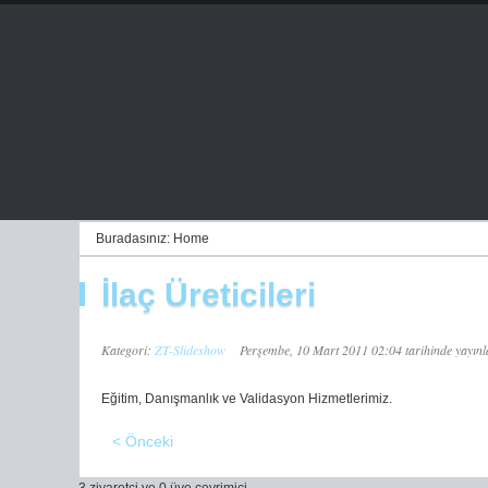
Buradasınız:
Home
İlaç Üreticileri
Kategori:
ZT-Slideshow
Perşembe, 10 Mart 2011 02:04 tarihinde yayınl
Eğitim, Danışmanlık ve Validasyon Hizmetlerimiz.
< Önceki